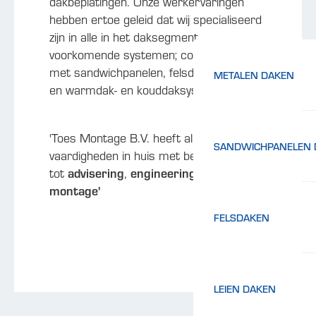
dakbeplatingen. Onze werkervaringen
hebben ertoe geleid dat wij specialiseerd
zijn in alle in het daksegment
voorkomende systemen; constructies
met sandwichpanelen, felsdaksystemen
METALEN DAKEN
en warmdak- en kouddaksystemen.
'Toes Montage B.V. heeft alle kennis en
SANDWICHPANELEN 
vaardigheden in huis met betrekking
tot
advisering
,
engineering
,
levering
en
montage'
FELSDAKEN
LEIEN DAKEN